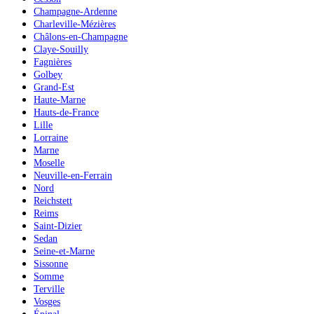
Champagne-Ardenne
Charleville-Mézières
Châlons-en-Champagne
Claye-Souilly
Fagnières
Golbey
Grand-Est
Haute-Marne
Hauts-de-France
Lille
Lorraine
Marne
Moselle
Neuville-en-Ferrain
Nord
Reichstett
Reims
Saint-Dizier
Sedan
Seine-et-Marne
Sissonne
Somme
Terville
Vosges