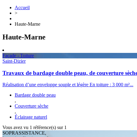
Accueil
>
Haute-Marne
Haute-Marne
Façade - Toiture
Saint-Dizier
Travaux de bardage double peau, de couverture sèche 
Réalisation d’une enveloppe souple et légère En toiture : 3 000 m²...
Bardage double peau
,
Couverture sèche
,
Éclairage naturel
Vous avez vu
1
référence(s) sur 1
SOPRASSISTANCE,