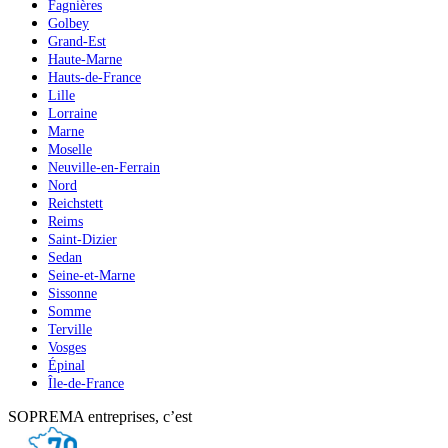
Fagnières
Golbey
Grand-Est
Haute-Marne
Hauts-de-France
Lille
Lorraine
Marne
Moselle
Neuville-en-Ferrain
Nord
Reichstett
Reims
Saint-Dizier
Sedan
Seine-et-Marne
Sissonne
Somme
Terville
Vosges
Épinal
Île-de-France
SOPREMA entreprises, c’est