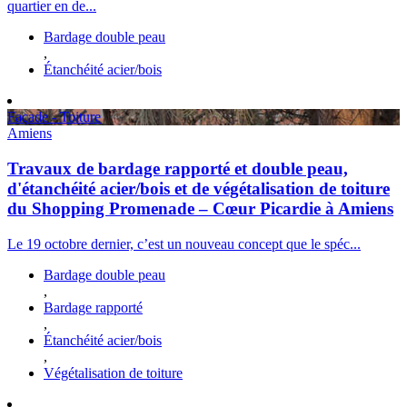
quartier en de...
Bardage double peau
,
Étanchéité acier/bois
Façade - Toiture
Amiens
Travaux de bardage rapporté et double peau,
d'étanchéité acier/bois et de végétalisation de toiture
du Shopping Promenade – Cœur Picardie à Amiens
Le 19 octobre dernier, c’est un nouveau concept que le spéc...
Bardage double peau
,
Bardage rapporté
,
Étanchéité acier/bois
,
Végétalisation de toiture