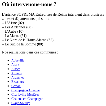
Où intervenons-nous ?
L’agence SOPREMA Entreprises de Reims intervient dans plusieurs
zones et départements qui sont :
– L’Aisne (02)
– Les Ardennes (08)
– L’Aube (10)
– La Marne (51)
– Le Nord de la Haute-Marne (52)
– Le Sud de la Somme (80)
Nos réalisations dans ces communes :
Abbeville
Aisne
Alsace
Amiens
Ardennes
Bezannes
Cesson
Champagne-Ardenne
Charleville-Mézières
Châlons-en-Champagne
Claye-Souilly