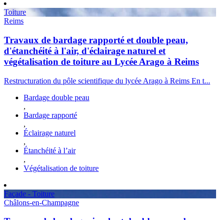
Toiture
Reims
Travaux de bardage rapporté et double peau,
d'étanchéité à l'air, d'éclairage naturel et
végétalisation de toiture au Lycée Arago à Reims
Restructuration du pôle scientifique du lycée Arago à Reims En t...
Bardage double peau
,
Bardage rapporté
,
Éclairage naturel
,
Étanchéité à l’air
,
Végétalisation de toiture
Façade - Toiture
Châlons-en-Champagne