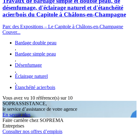
Travaux de bardage simple et double peau, de
désenfumage, d'éclairage naturel et d'étanchéité
acier/bois du Capitole à Châlons-en-Champagne
Parc des Expositions – Le Capitole à Châlons-en-Champagne
Couver...
Bardage double peau
,
Bardage simple peau
,
Désenfumage
,
Éclairage naturel
,
Étanchéité acier/bois
Vous avez vu
10
référence(s) sur 10
SOPRASSISTANCE,
le service d’assistance de votre agence
En savoir plus
Faire carrière chez SOPREMA
Entreprises
Consulter nos offres d’emplois